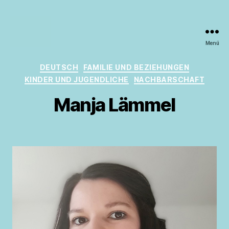
Menü
Mediation
in
Kategorien
DEUTSCH
FAMILIE UND BEZIEHUNGEN
Berlin
KINDER UND JUGENDLICHE
NACHBARSCHAFT
Manja Lämmel